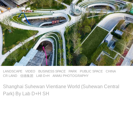
LANDSCAPE
VIDEO
BUSINESS SPACE
,
PARK
,
PUBLIC SPACE
CHINA
CR LAND
,
信德集团
LAB D+H
ANMU PHOTOGRAPHY
Shanghai Suhewan Vientiane World (Suhewan Central
Park) By Lab D+H SH