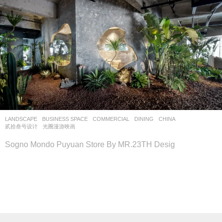
LANDSCAPE
BUSINESS SPACE
,
COMMERCIAL
,
DINING
CHINA
贰拾叁号设计
光圈漫游映画
Sogno Mondo Puyuan Store By MR.23TH Desig