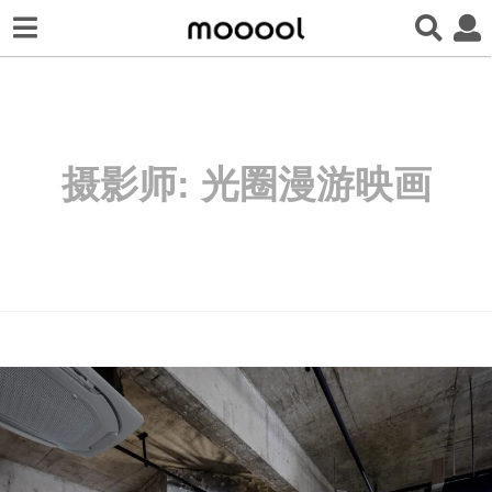
摄影师:
光圈漫游映画