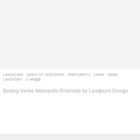
LANDSCAPE
DEBUT OF NEW WORK
APARTMENTS
CHINA
VANKE
LANDPOINT
E-AR摄影
Beijing Vanke Metropolis Riverside by Landpoint Design