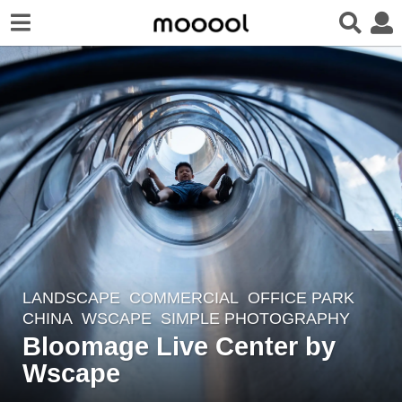
LANDSCAPE
COMMERCIAL
,
OFFICE PARK
6
CHINA
WSCAPE
SIMPLE PHOTOGRAPHY
y
Bloomage Live Center by
e
Wscape
a
r