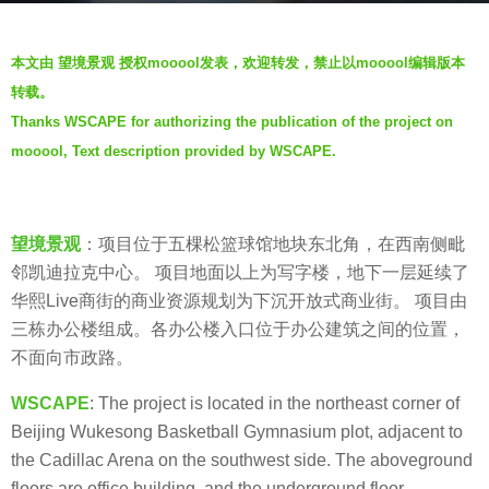
s
b
a
本文由 望境景观 授权mooool发表，欢迎转发，禁止以mooool编辑版本
y
g
转载。
羽
o
Thanks WSCAPE for authorizing the publication of the project on
毛
6
mooool, Text description provided by WSCAPE.
y
e
a
望境景观
：项目位于五棵松篮球馆地块东北角，在西南侧毗
r
邻凯迪拉克中心。 项目地面以上为写字楼，地下一层延续了
s
华熙Live商街的商业资源规划为下沉开放式商业街。 项目由
a
三栋办公楼组成。各办公楼入口位于办公建筑之间的位置，
g
不面向市政路。
o
WSCAPE
: The project is located in the northeast corner of
Beijing Wukesong Basketball Gymnasium plot, adjacent to
the Cadillac Arena on the southwest side. The aboveground
floors are office building, and the underground floor