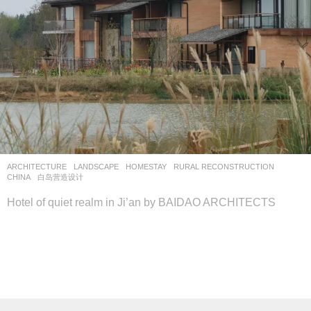
ARCHITECTURE
,
LANDSCAPE
HOMESTAY
,
RURAL RECONSTRUCTION
CHINA
白岛营造设计
Hotel of quiet realm in Ji’an by BAIDAO ARCHITECTS