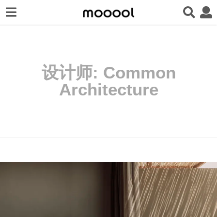
设计师:
Common
Architecture