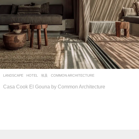
LANDSCAPE
HOTEL
埃及
COMMON ARCHITECTURE
Casa Cook El Gouna by Common Architecture