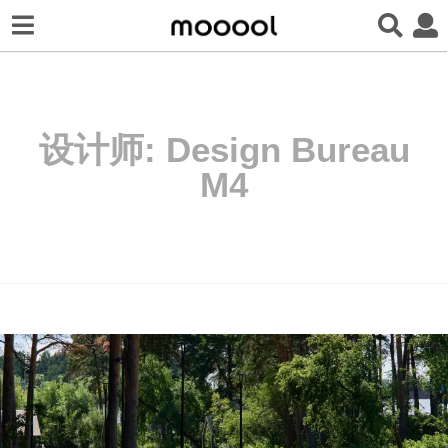
设计师:
Design Bureau
M4