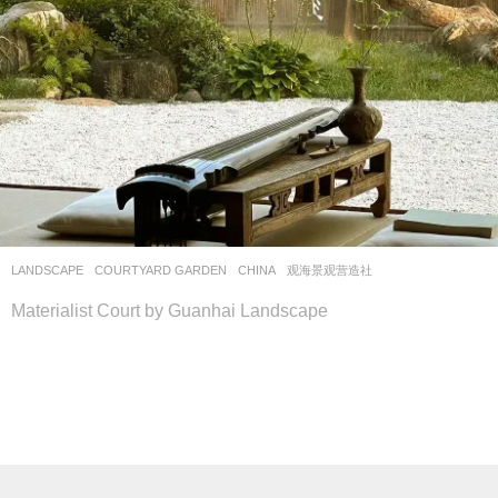
LANDSCAPE
COURTYARD GARDEN
CHINA
观海景观营造社
Materialist Court by Guanhai Landscape