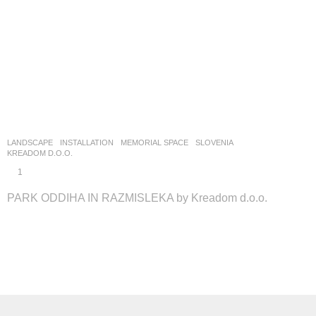
LANDSCAPE
INSTALLATION
,
MEMORIAL SPACE
SLOVENIA
KREADOM D.O.O.
1
PARK ODDIHA IN RAZMISLEKA by Kreadom d.o.o.