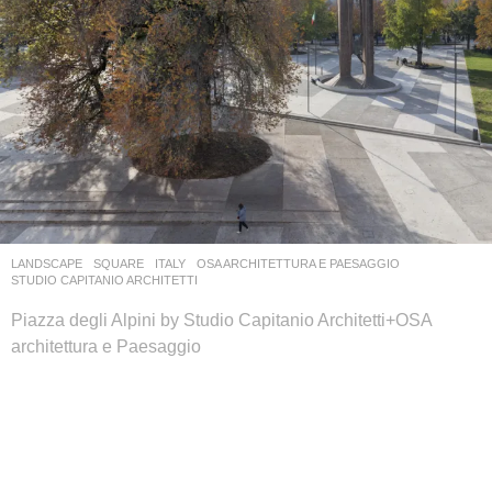
LANDSCAPE
SQUARE
ITALY
OSA ARCHITETTURA E PAESAGGIO
,
STUDIO CAPITANIO ARCHITETTI
Piazza degli Alpini by Studio Capitanio Architetti+OSA
architettura e Paesaggio