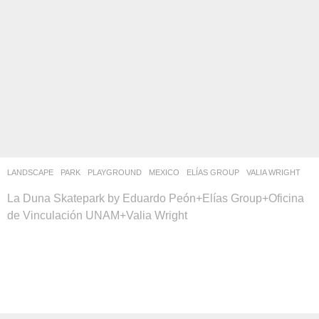
LANDSCAPE
PARK
,
PLAYGROUND
MEXICO
ELÍAS GROUP
,
VALIA WRIGHT
La Duna Skatepark by Eduardo Peón+Elías Group+Oficina
de Vinculación UNAM+Valia Wright