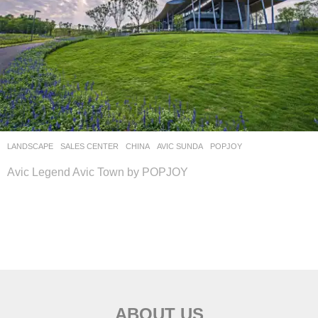
LANDSCAPE
SALES CENTER
CHINA
AVIC SUNDA
POPJOY
Avic Legend Avic Town by POPJOY
ABOUT US