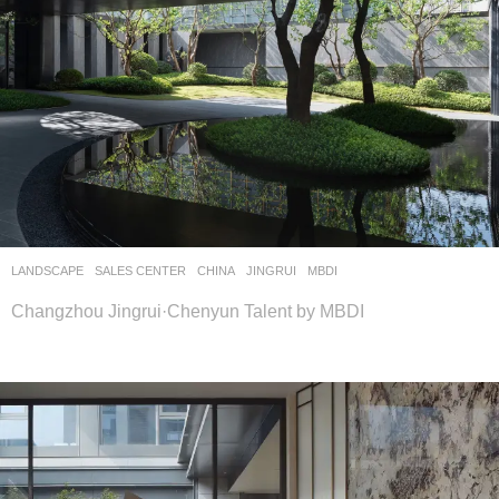
LANDSCAPE
SALES CENTER
CHINA
JINGRUI
MBDI
Changzhou Jingrui·Chenyun Talent by MBDI