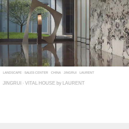
LANDSCAPE
SALES CENTER
CHINA
JINGRUI
LAURENT
JINGRUI · VITAL HOUSE by LAURENT