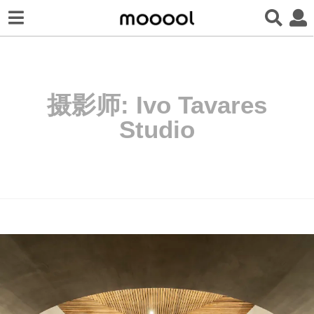
摄影师:
Ivo Tavares
Studio