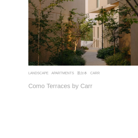
LANDSCAPE
APARTMENTS
墨尔本
CARR
Como Terraces by Carr