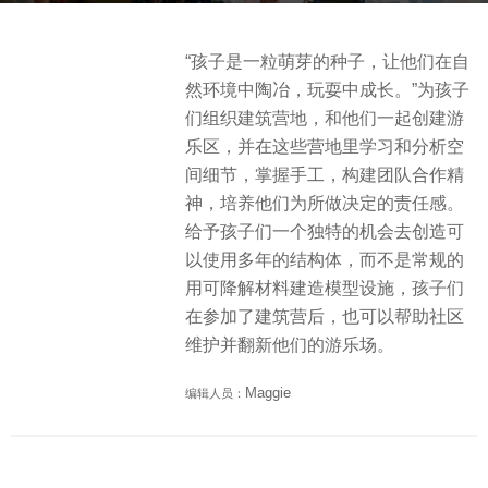
s
b
a
“孩子是一粒萌芽的种子，让他们在自
y
g
然环境中陶冶，玩耍中成长。”为孩子
S
o
们组织建筑营地，和他们一起创建游
e
4
乐区，并在这些营地里学习和分析空
v
y
间细节，掌握手工，构建团队合作精
e
e
神，培养他们为所做决定的责任感。
n
a
给予孩子们一个独特的机会去创造可
r
以使用多年的结构体，而不是常规的
s
用可降解材料建造模型设施，孩子们
a
在参加了建筑营后，也可以帮助社区
g
维护并翻新他们的游乐场。
o
Maggie
编辑人员：