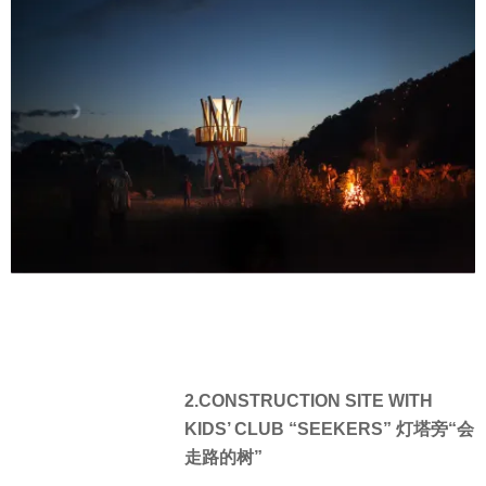
2.CONSTRUCTION SITE WITH
KIDS’ CLUB “SEEKERS” 灯塔旁“会
走路的树”