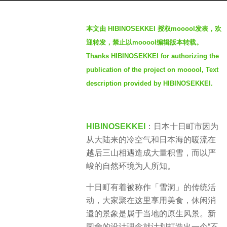
年
b
a
本文由 HIBINOSEKKEI 授权mooool发表，欢
y
g
迎转发，禁止以mooool编辑版本转载。
S
o
Thanks HIBINOSEKKEI for authorizing the
I
publication of the project on mooool, Text
M
description provided by HIBINOSEKKEI.
HIBINOSEKKEI
：日本十日町市因为
从大陆来的冷空气和日本海的暖流在
越后三山相遇造成大量积雪，而以严
峻的自然环境为人所知。
十日町有着被称作「雪洞」的传统活
动，大家聚在这里享用美食，休闲消
遣的景象是属于当地的原生风景。新
园舍的设计理念就计划打造出一个“不