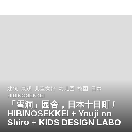
建筑
,
景观
儿童友好
,
幼儿园
,
校园
日本
3
HIBINOSEKKEI
年
「雪洞」园舍，日本十日町 /
a
HIBINOSEKKEI + Youji no
g
o
Shiro + KIDS DESIGN LABO
3