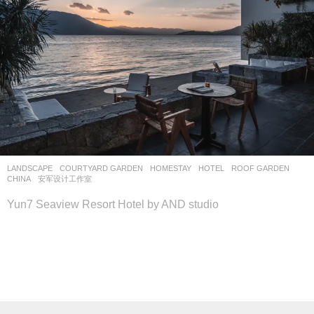
LANDSCAPE
COURTYARD GARDEN
,
HOMESTAY
,
HOTEL
,
ROOF GARDEN
CHINA
安军设计工作室
Yun7 Seaview Resort Hotel by AND studio