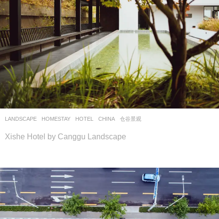
LANDSCAPE
HOMESTAY
,
HOTEL
CHINA
仓谷景观
Xishe Hotel by Canggu Landscape