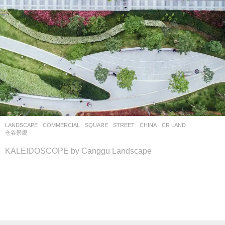
LANDSCAPE
COMMERCIAL
,
SQUARE
,
STREET
CHINA
CR LAND
仓谷景观
KALEIDOSCOPE by Canggu Landscape