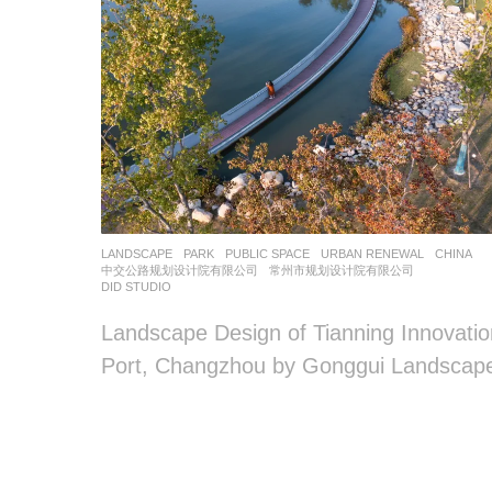
LANDSCAPE
PARK
,
PUBLIC SPACE
,
URBAN RENEWAL
CHINA
中交公路规划设计院有限公司
,
常州市规划设计院有限公司
DID STUDIO
Landscape Design of Tianning Innovatio
Port, Changzhou by Gonggui Landscap