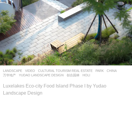
LANDSCAPE
VIDEO
CULTURAL TOURISM REAL ESTATE
,
PARK
CHINA
万华地产
YUDAO LANDSCAPE DESIGN
,
创合园林
HOLI
Luxelakes Eco-city Food Island Phase I by Yudao
Landscape Design