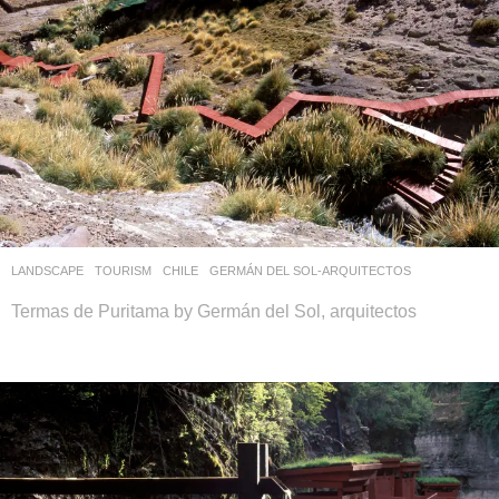
LANDSCAPE
TOURISM
CHILE
GERMÁN DEL SOL-ARQUITECTOS
Termas de Puritama by Germán del Sol, arquitectos