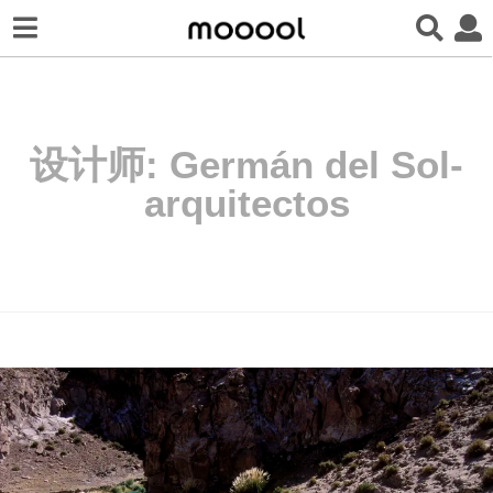
设计师:
Germán del Sol-
arquitectos