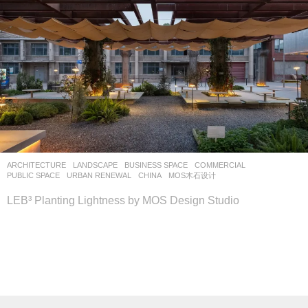
ARCHITECTURE
,
LANDSCAPE
BUSINESS SPACE
,
COMMERCIAL
,
PUBLIC SPACE
,
URBAN RENEWAL
CHINA
MOS木石设计
LEB³ Planting Lightness by MOS Design Studio