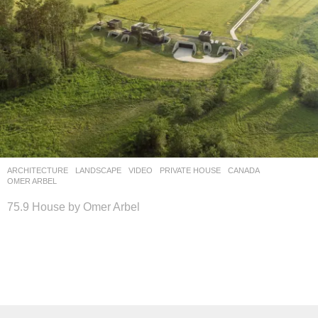
ARCHITECTURE
,
LANDSCAPE
VIDEO
PRIVATE HOUSE
CANADA
OMER ARBEL
75.9 House by Omer Arbel