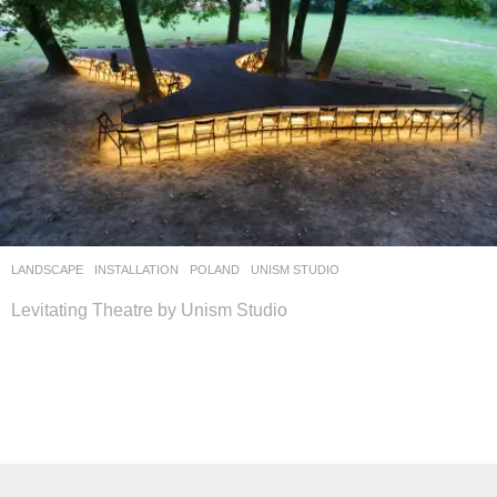
LANDSCAPE
INSTALLATION
POLAND
UNISM STUDIO
Levitating Theatre by Unism Studio