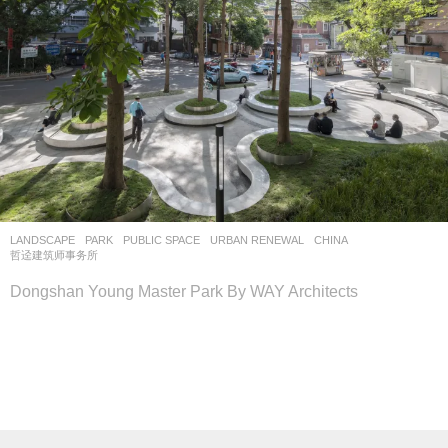
LANDSCAPE
PARK
,
PUBLIC SPACE
,
URBAN RENEWAL
CHINA
哲迳建筑师事务所
Dongshan Young Master Park By WAY Architects