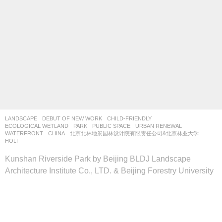
LANDSCAPE
DEBUT OF NEW WORK
CHILD-FRIENDLY
,
ECOLOGICAL WETLAND
,
PARK
,
PUBLIC SPACE
,
URBAN RENEWAL
,
WATERFRONT
CHINA
北京北林地景园林设计院有限责任公司&北京林业大学
HOLI
Kunshan Riverside Park by Beijing BLDJ Landscape
Architecture Institute Co., LTD. & Beijing Forestry University