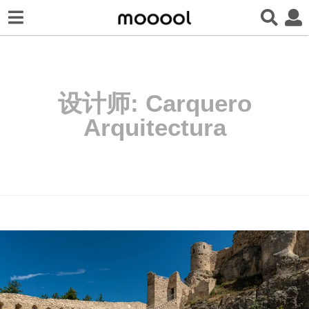
设计师:
Carquero
Arquitectura