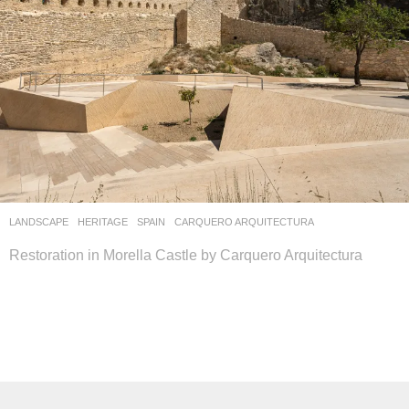
LANDSCAPE
HERITAGE
SPAIN
CARQUERO ARQUITECTURA
Restoration in Morella Castle by Carquero Arquitectura