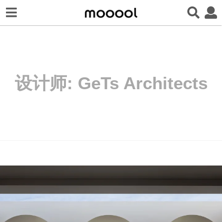
设计师:
GeTs Architects