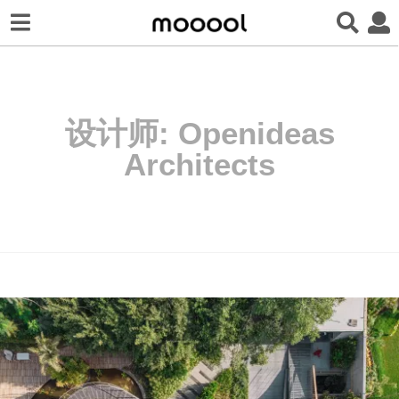
设计师:
Openideas
Architects