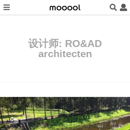
设计师:
RO&AD
architecten