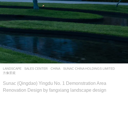
LANDSCAPE
SALES CENTER
CHINA
SUNAC CHINA HOLDINGS LIMITED
方像景观
Sunac (Qingdao) Yingdu No. 1 Demonstration Area
Renovation Design by fangxiang landscape design