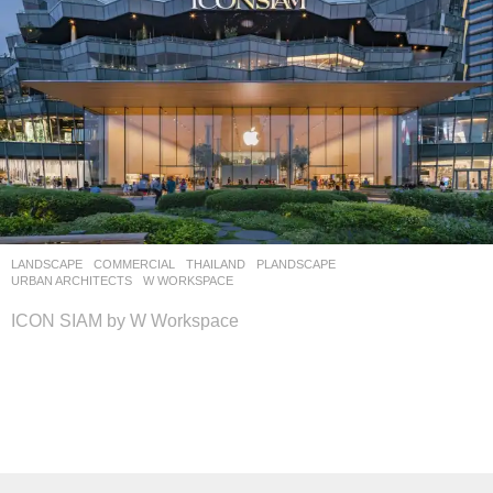
LANDSCAPE
COMMERCIAL
THAILAND
PLANDSCAPE
,
URBAN ARCHITECTS
W WORKSPACE
ICON SIAM by W Workspace