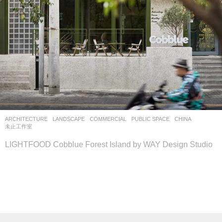
ARCHITECTURE
,
LANDSCAPE
COMMERCIAL
,
PUBLIC SPACE
CHINA
未止工作室
LIGHTFOOD Cobblue Forest Island by WAY Design Studio