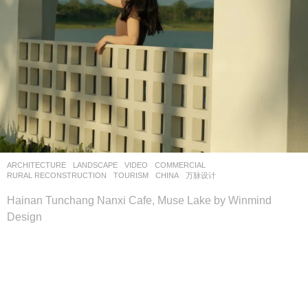
ARCHITECTURE
,
LANDSCAPE
VIDEO
COMMERCIAL
,
RURAL RECONSTRUCTION
,
TOURISM
CHINA
万脉设计
Hainan Tunchang Nanxi Cafe, Muse Lake by Winmind
Design