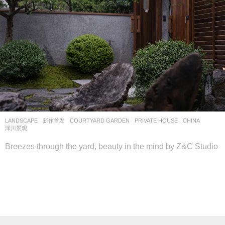
LANDSCAPE
新作首发
COURTYARD GARDEN
,
PRIVATE HOUSE
CHINA
泽川景观
Breezes through the yard, beauty in the mind by Z&C Studio