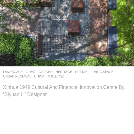
LANDSCAPE
VIDEO
GARDEN
,
HERITAGE
,
OFFICE
,
PUBLIC SPACE
,
URBAN RENEWAL
CHINA
李冬工作室
Xinhua 1949 Cultural And Financial Innovation Centre By
“Siyuan Li” Designer