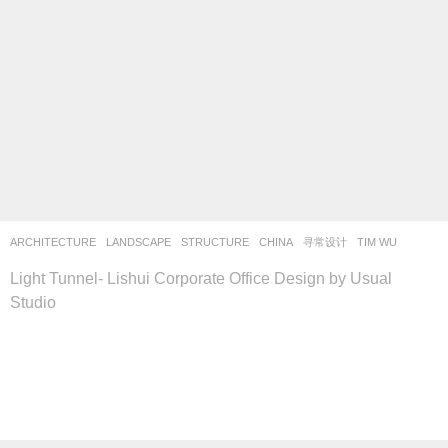
ARCHITECTURE
,
LANDSCAPE
STRUCTURE
CHINA
寻常设计
TIM WU
Light Tunnel- Lishui Corporate Office Design by Usual
Studio