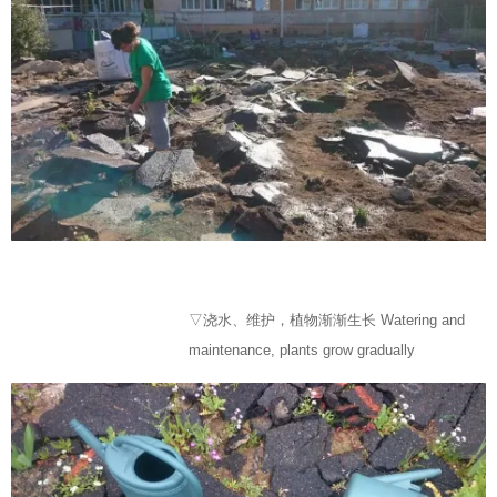
▽浇水、维护，植物渐渐生长 Watering and
maintenance, plants grow gradually