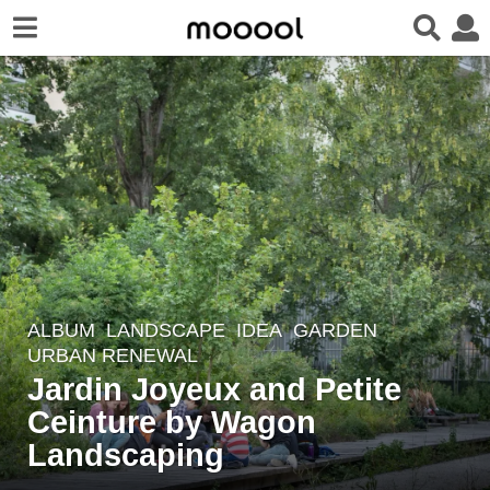
ALBUM
,
LANDSCAPE
IDEA
GARDEN
,
4
URBAN RENEWAL
y
Jardin Joyeux and Petite
e
Ceinture by Wagon
a
r
Landscaping
s