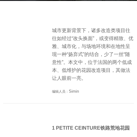
a
b
g
y
o
S
4
城市更新背景下，诸多改造类项目往
I
y
往如经过“改头换面”，或变得精致、优
M
e
雅、城市化，与场地环境和在地性呈
a
现一种“扬弃式”的结合，少了一丝“随
r
意性”。本文中，位于法国的两个低成
s
本、低维护的花园改造项目，其做法
a
让人眼前一亮。
g
o
Simin
编辑人员：
1 PETITE CEINTURE铁路荒地花园