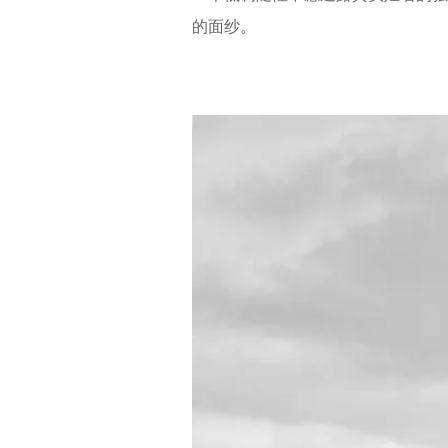
o
y
的面纱。
l
e
a
r
s
a
g
o