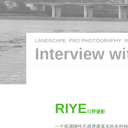
LANDSCAPE
PRO PHOTOGRAPHY
R
8
Interview w
y
e
a
b
r
y
s
m
a
o
RIYE
g
o
日野
摄影
o
o
6
一个低调随性不愿透露真实姓名的独