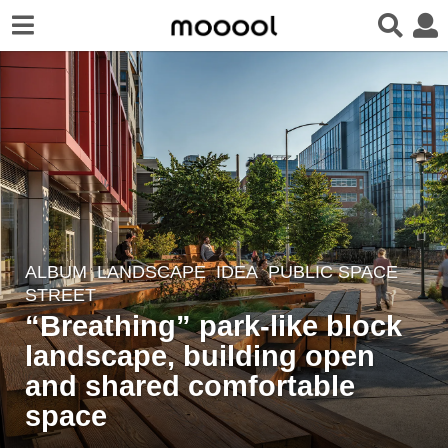
ALBUM
,
LANDSCAPE
IDEA
PUBLIC SPACE
,
3
STREET
y
“Breathing” park-like block
e
landscape, building open
a
r
and shared comfortable
s
space
a