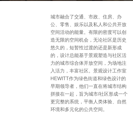
g
o
b
城市融合了交通、市政、住房、办
3
y
公、零售、娱乐以及私人和公共开放
y
S
空间活动的能量。有限的密度可以创
e
e
造无限的空间机会，无论社区是历史
a
v
悠久的，短暂性过渡的还是新形成
r
e
的，设计总能基于景观塑造与社区活
s
n
力的城市综合体开放空间，为场地注
a
入活力，丰富社区。景观设计工作室
g
HEWITT作为绿色街道和绿色设计的
o
早期领导者，他们一直在将城市结构
拼接在一起，旨为城市/社区形成一个
更完整的系统，平衡人类体验、自然
环境和多元化的公共空间。