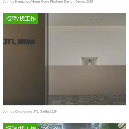
Join us Hangzhou/Hong Kong Platform Design Group 2025
Join us Chongqing JTL Gatlin 2026