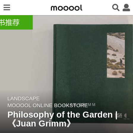
LANDSCAPE
2
MOOOOL ONLINE BOOKSTORE
y
Philosophy of the Garden |
e
《Juan Grimm》
a
r