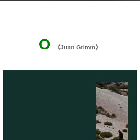
s
b
a
y
g
m
o
o
4
Ο
o
m
《Juan Grimm》
o
o
o
n
l
t
木
h
藕
s
设
a
计
g
网
o