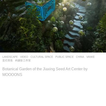
LANDSCAPE
VIDEO
CULTURAL SPACE
,
PUBLIC SPACE
CHINA
VANKE
蛮石营造
屿摄影工作室
Botanical Garden of the Jiaxing Seed Art Center by
MOOOONS