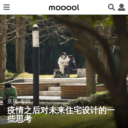
景观
专辑
6
疫情之后对未来住宅设计的一
年
a
些思考
g