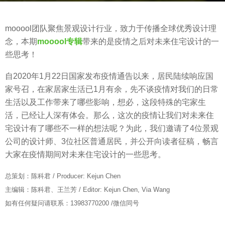
o
b
6
mooool团队聚焦景观设计行业，致力于传播全球优秀设计理
y
年
念，本期
mooool专辑
带来的是疫情之后对未来住宅设计的一
m
a
些思考！
o
g
o
o
自2020年1月22日国家发布疫情通告以来，居民陆续响应国
o
家号召，在家居家生活已1月有余，先不谈疫情对我们的日常
o
生活以及工作带来了哪些影响，想必，这段特殊的宅家生
l
活，已经让人深有体会。那么，这次的疫情让我们对未来住
木
宅设计有了哪些不一样的想法呢？为此，我们邀请了4位景观
藕
公司的设计师、3位社区普通居民，并公开向读者征稿，畅言
设
大家在疫情期间对未来住宅设计的一些思考。
计
网
总策划：陈科君 / Producer: Kejun Chen
主编辑：陈科君、王兰芳 / Editor: Kejun Chen, Via Wang
如有任何疑问请联系：13983770200 /微信同号