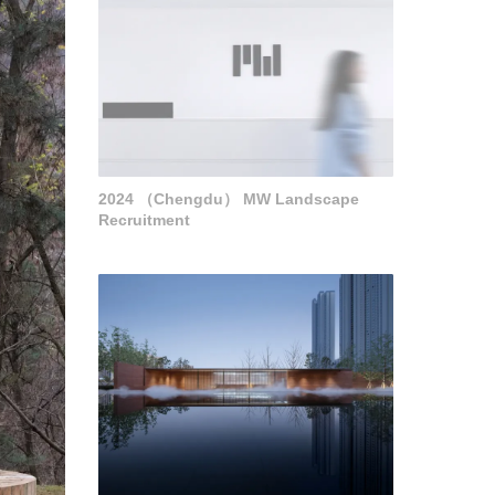
2024 （Chengdu） MW Landscape
Recruitment