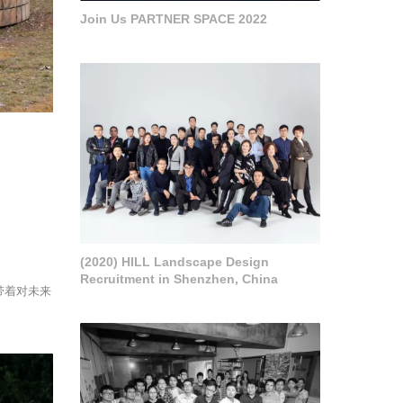
Join Us PARTNER SPACE 2022
(2020) HILL Landscape Design
Recruitment in Shenzhen, China
带着对未来