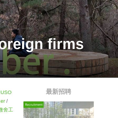
oreign firms
最新招聘
MUSO
er
/
微舍工