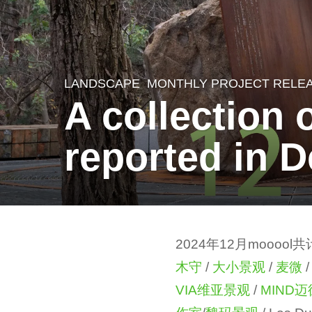
LANDSCAPE
MONTHLY PROJECT RELE
2
A collection 
y
e
reported in 
a
r
s
a
b
g
2024年12月mooo
y
o
木守
/
大小景观
/
麦微
m
2
VIA维亚景观
/
MIND迈
o
y