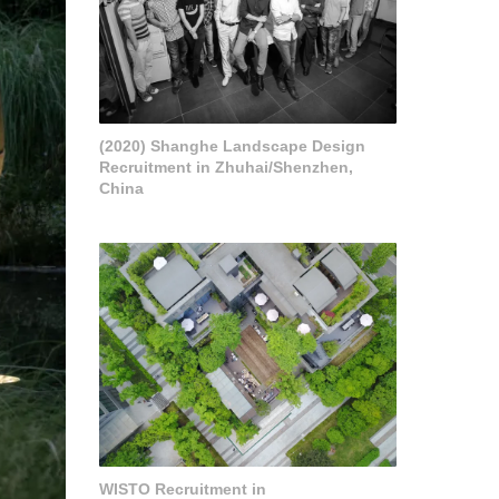
(2020) Shanghe Landscape Design
Recruitment in Zhuhai/Shenzhen,
China
WISTO Recruitment in