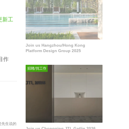
更新工
Join us Hangzhou/Hong Kong
Platform Design Group 2025
目作
老先生说的
Join us Chongqing JTL Gatlin 2026