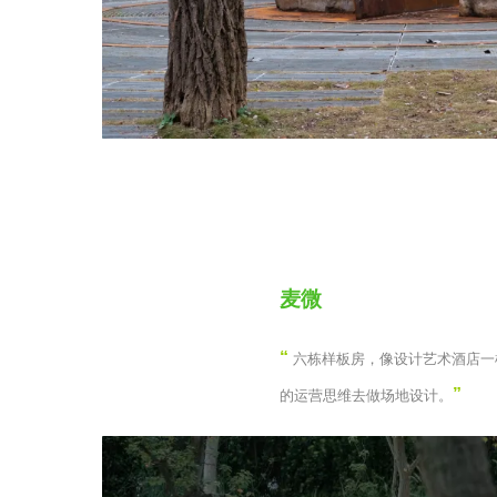
麦微
“
六栋样板房，像设计艺术酒店一
”
的运营思维去做场地设计。