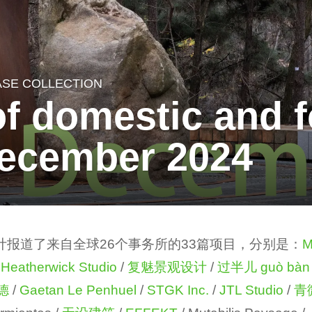
ASE COLLECTION
of domestic and f
December 2024
ol共计报道了来自全球26个事务所的33篇项目，分别是：
/
Heatherwick Studio
/
复魅景观设计
/
过半儿 guò bàn 
德
/
Gaetan Le Penhuel
/
STGK Inc.
/
JTL Studio
/
青