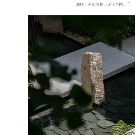
”
那样：不知情趣，休伦造园 。