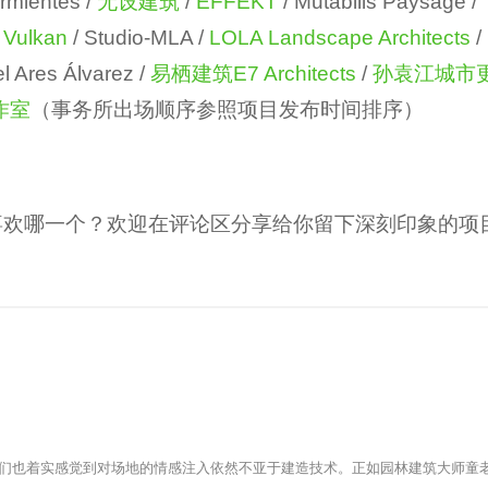
rmientes /
无设建筑
/
EFFEKT
/ Mutabilis Paysage /
 Vulkan
/ Studio-MLA /
LOLA Landscape Architects
/
el Ares Álvarez /
易栖建筑E7 Architects
/
孙袁江城市
作室
（事务所出场顺序参照项目发布时间排序）
喜欢哪一个？欢迎在评论区分享给你留下深刻印象的项
们也着实感觉到对场地的情感注入依然不亚于建造技术。正如园林建筑大师童