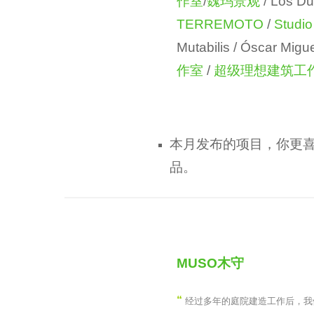
作室
/
魏玛景观
/ Los Du
o
e
TERREMOTO
/
Studio
o
a
Mutabilis / Óscar Migu
o
r
作室
/
超级理想建筑工
l
s
a
g
本月发布的项目，你更
o
品。
MUSO木守
“
经过多年的庭院建造工作后，我