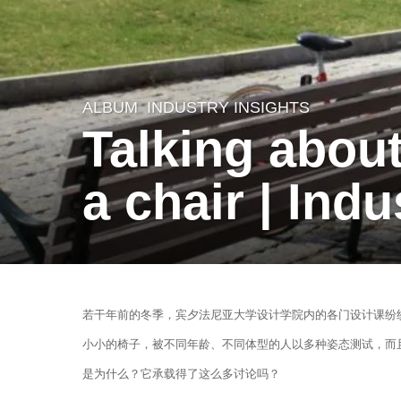
ALBUM
INDUSTRY INSIGHTS
3
Talking abou
y
e
a chair | Indu
a
r
s
a
b
g
若干年前的冬季，宾夕法尼亚大学设计学院内的各门设计课纷
y
o
小小的椅子，被不同年龄、不同体型的人以多种姿态测试，而
S
2
是为什么？它承载得了这么多讨论吗？
e
y