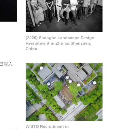
(2020) Shanghe Landscape Design
Recruitment in Zhuhai/Shenzhen,
China
过深入
WISTO Recruitment in