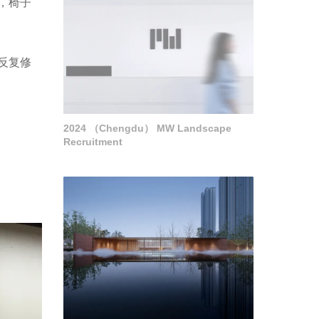
，椅子
反复修
2024 （Chengdu） MW Landscape
Recruitment