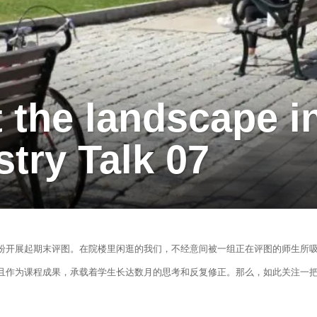
t the landscape i
stry Talk 07
纷开展起期末评图。在院楼里闲逛的我们，不经意间被一组正在评图的师生所
且作为课程成果，承载着学生长达数月的思考和反复修正。那么，如此关注一