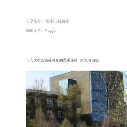
v
e
e
a
n
分享嘉宾：刁荆石&陆诗蕾
r
编辑发布：Maggie
s
a
g
▽宾大校园随处可见的景观座椅（©笔者自摄）
o