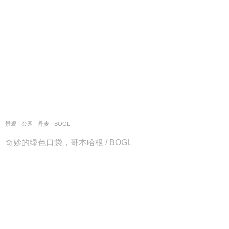
景观
公园
丹麦
BOGL
奇妙的绿色口袋，哥本哈根 / BOGL