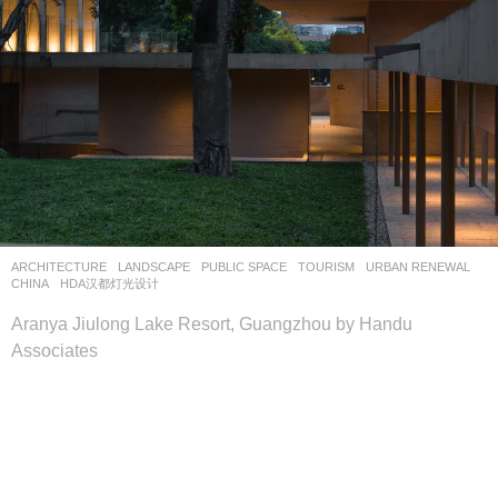
ARCHITECTURE
,
LANDSCAPE
PUBLIC SPACE
,
TOURISM
,
URBAN RENEWAL
CHINA
HDA汉都灯光设计
Aranya Jiulong Lake Resort, Guangzhou by Handu
Associates