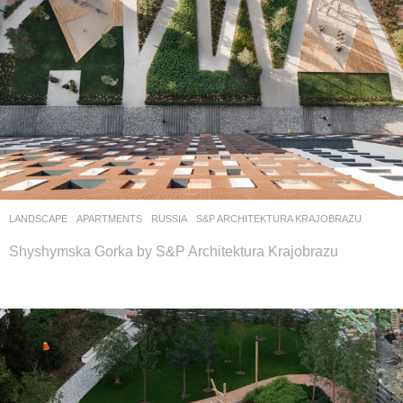
LANDSCAPE
APARTMENTS
RUSSIA
S&P ARCHITEKTURA KRAJOBRAZU
Shyshymska Gorka by S&P Architektura Krajobrazu