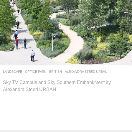
LANDSCAPE
OFFICE PARK
BRITISH
ALEXANDRA STEED URBAN
Sky TV Campus and Sky Southern Embankment by
Alexandra Steed URBAN